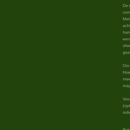
De 
com
Met
ach
han
een
ofw
gaa
Om 
Hoe
mee
mag
Voo
(op
indi
Beki