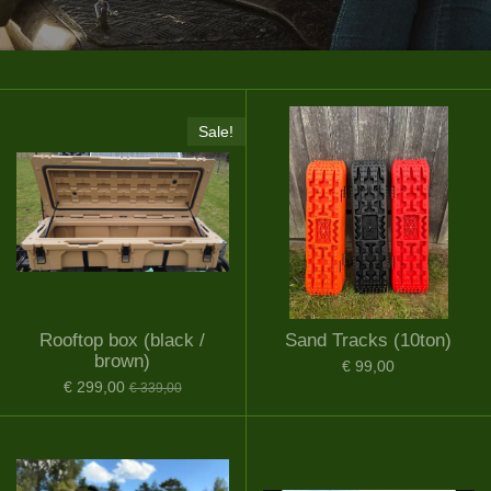
Sale!
Rooftop box (black /
Sand Tracks (10ton)
brown)
€ 99,00
€ 299,00
€ 339,00