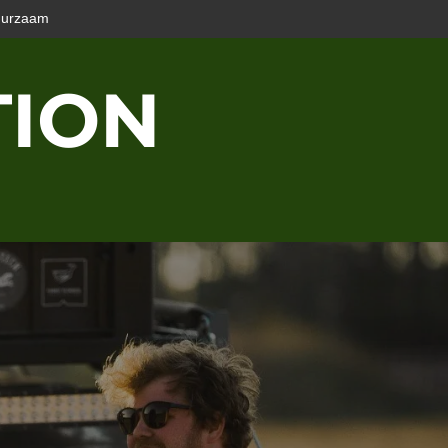
uurzaam
TION