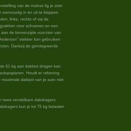
stelling van de matras lig je zéér
n eenvoudig in én uit te klappen.
en; links, rechts of via de
ergzakken voor schoenen en een
t aan de binnenzijde voorzien van
"Anderson" stekker kan gebruiken
zien. Dankzij de geïntegreerde
.
ste 61 kg aan daklast dragen kan.
autopapieren. Houdt er rekening
 maximale daklast van je auto niet
an twee verstelbare dakdragers
akdragers kun je tot 75 kg belasten