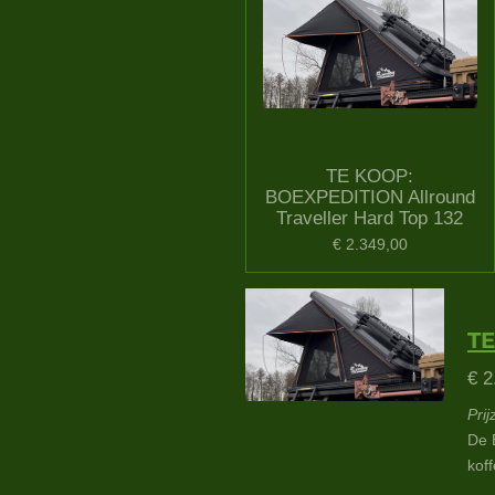
TE KOOP:
BOEXPEDITION Allround
Traveller Hard Top 132
€ 2.349,00
TE
€ 2
Pri
De 
koff