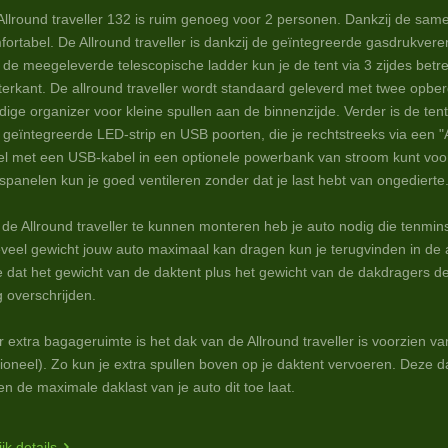
Allround traveller 132 is ruim genoeg voor 2 personen. Dankzij de samen
fortabel. De Allround traveller is dankzij de geïntegreerde gasdrukvere
 de meegeleverde telescopische ladder kun je de tent via 3 zijdes betred
terkant. De allround traveller wordt standaard geleverd met twee opb
dige organizer voor kleine spullen aan de binnenzijde. Verder is de ten
 geïntegreerde LED-strip en USB poorten, die je rechtstreeks via een 
el met een USB-kabel in een optionele powerbank van stroom kunt voor
spanelen kun je goed ventileren zonder dat je last hebt van ongedierte
de Allround traveller te kunnen monteren heb je auto nodig die tenmin
veel gewicht jouw auto maximaal kan dragen kun je terugvinden in de 
 dat het gewicht van de daktent plus het gewicht van de dakdragers de
 overschrijden.
r extra bagageruimte is het dak van de Allround traveller is voorzien v
tioneel). Zo kun je extra spullen boven op je daktent vervoeren. Deze d
en de maximale daklast van je auto dit toe laat.
jk details